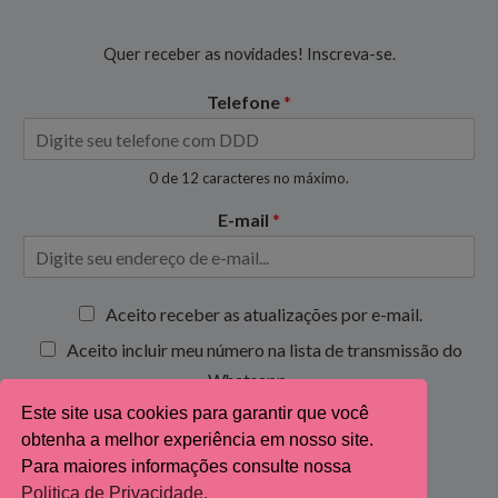
Quer receber as novidades! Inscreva-se.
Telefone
*
0 de 12 caracteres no máximo.
E-mail
*
C
Aceito receber as atualizações por e-mail.
a
Aceito incluir meu número na lista de transmissão do
i
x
Whatsapp.
a
Este site usa cookies para garantir que você
s
Inscrever-se
obtenha a melhor experiência em nosso site.
d
e
Para maiores informações consulte nossa
s
Politica de Privacidade.