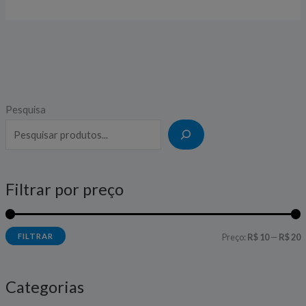
Pesquisa
P
P
r
r
e
e
ç
ç
Filtrar por preço
o
o
í
á
FILTRAR
Preço:
R$ 10
—
R$ 20
n
x
i
i
Categorias