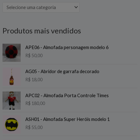
o
o
Produtos mais vendidos
APE06 - Almofada personagem modelo 6
R$
50,00
AG05 - Abridor de garrafa decorado
R$
18,00
APC02 - Almofada Porta Controle Times
R$
180,00
ASH01 - Almofada Super Heróis modelo 1
R$
55,00