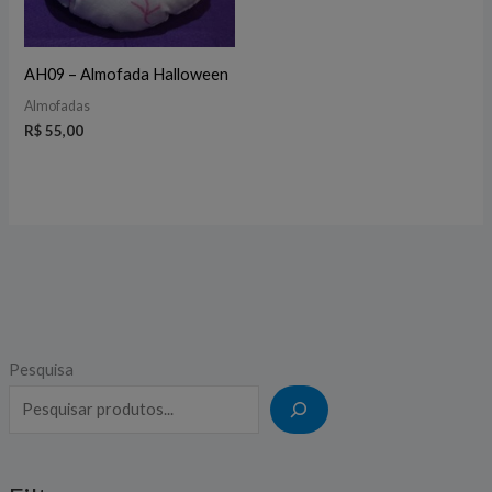
AH09 – Almofada Halloween
Almofadas
R$
55,00
Pesquisa
P
P
r
r
e
e
ç
ç