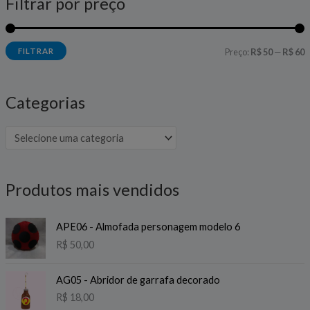
Filtrar por preço
o
o
í
á
FILTRAR
Preço:
R$ 50
—
R$ 60
n
x
i
i
Categorias
o
o
Produtos mais vendidos
APE06 - Almofada personagem modelo 6
R$
50,00
AG05 - Abridor de garrafa decorado
R$
18,00