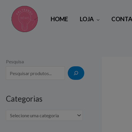
Ir
para
HOME
LOJA
CONTA
o
conteúdo
Pesquisa
Categorias