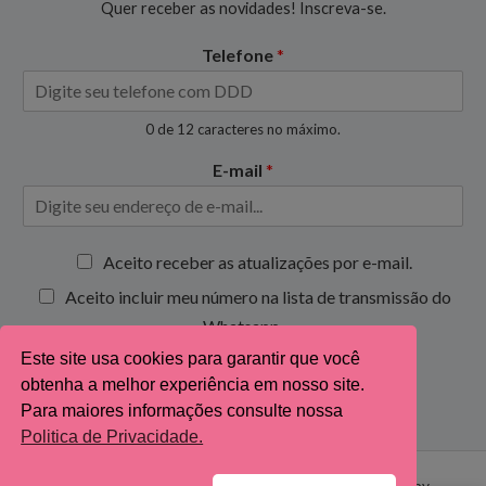
Quer receber as novidades! Inscreva-se.
Telefone
*
0 de 12 caracteres no máximo.
E-mail
*
C
Aceito receber as atualizações por e-mail.
a
Aceito incluir meu número na lista de transmissão do
i
x
Whatsapp.
a
Este site usa cookies para garantir que você
s
Inscrever-se
obtenha a melhor experiência em nosso site.
d
e
Para maiores informações consulte nossa
s
Politica de Privacidade.
e
l
Copyright © 2026 mtfeltrandoideias.com.br. Powered by