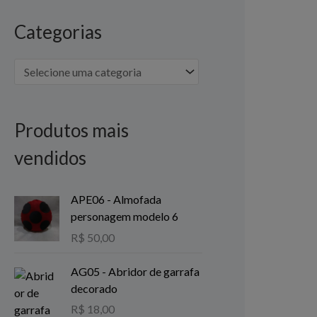
i
i
Categorias
m
m
o
o
Produtos mais
vendidos
APE06 - Almofada
personagem modelo 6
R$
50,00
AG05 - Abridor de garrafa
decorado
R$
18,00