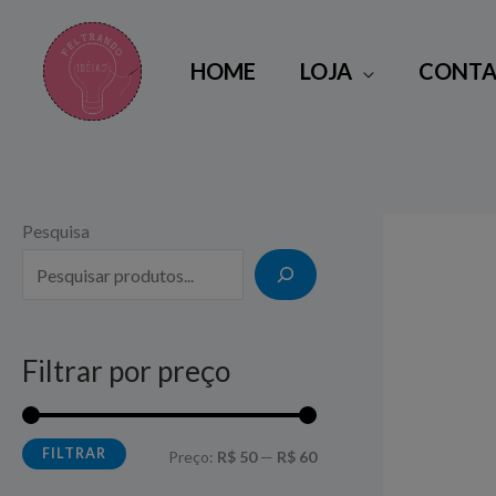
Ir
para
HOME
LOJA
CONTA
o
conteúdo
Pesquisa
P
P
r
r
e
e
ç
ç
Filtrar por preço
o
o
m
m
í
á
FILTRAR
Preço:
R$ 50
—
R$ 60
n
x