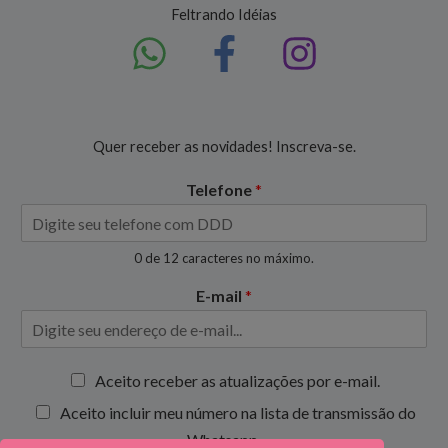
Feltrando Idéias
Quer receber as novidades! Inscreva-se.
Telefone
*
0 de 12 caracteres no máximo.
E-mail
*
C
Aceito receber as atualizações por e-mail.
a
Aceito incluir meu número na lista de transmissão do
i
x
Whatsapp.