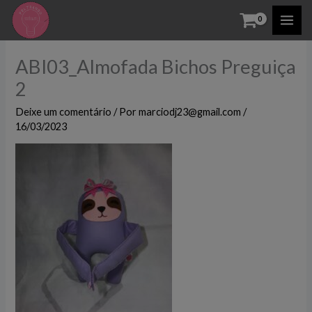
Ir
para
o
ABI03_Almofada Bichos Preguiça
conteúdo
2
Deixe um comentário
/ Por
marciodj23@gmail.com
/
16/03/2023