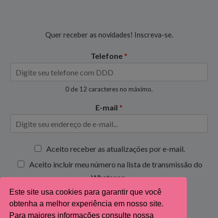
Quer receber as novidades! Inscreva-se.
Telefone
*
0 de 12 caracteres no máximo.
E-mail
*
C
Aceito receber as atualizações por e-mail.
a
Aceito incluir meu número na lista de transmissão do
i
x
Whatsapp.
a
Este site usa cookies para garantir que você
s
Inscrever-se
obtenha a melhor experiência em nosso site.
d
e
Para maiores informações consulte nossa