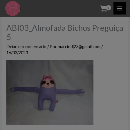
Ir
para
o
ABI03_Almofada Bichos Preguiça
conteúdo
5
Deixe um comentário
/ Por
marciodj23@gmail.com
/
16/03/2023