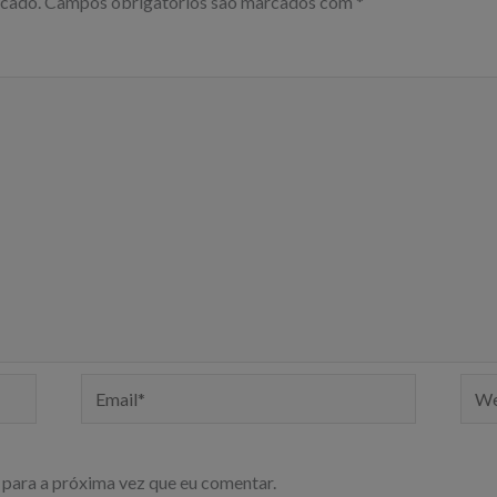
icado.
Campos obrigatórios são marcados com
*
Email*
Webs
para a próxima vez que eu comentar.