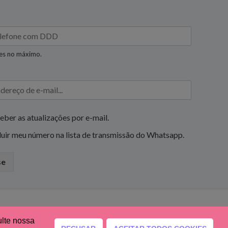
res no máximo.
eber as atualizações por e-mail.
luir meu número na lista de transmissão do Whatsapp.
se
ulte nossa