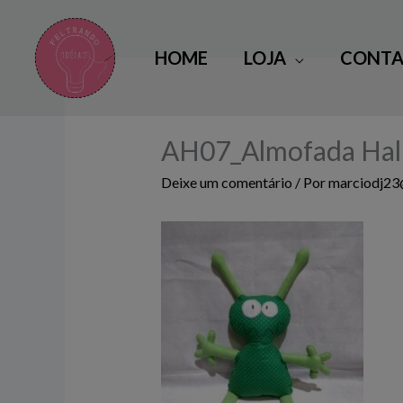
Ir
para
HOME
LOJA
CONTA
o
conteúdo
AH07_Almofada Hal
Deixe um comentário
/ Por
marciodj2