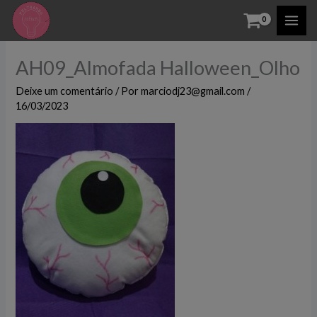
Ir
para
o
AH09_Almofada Halloween_Olho
conteúdo
Deixe um comentário
/ Por
marciodj23@gmail.com
/
16/03/2023