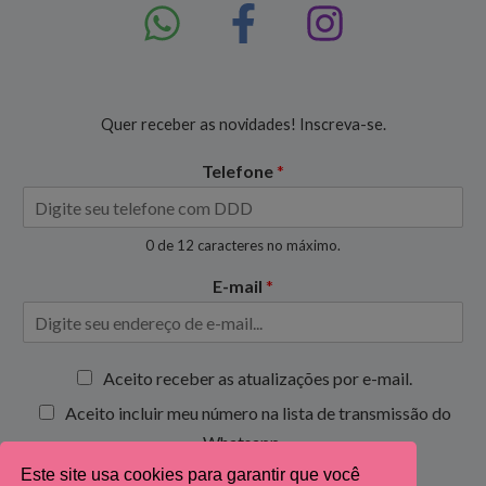
Quer receber as novidades! Inscreva-se.
Telefone
*
0 de 12 caracteres no máximo.
E-mail
*
C
Aceito receber as atualizações por e-mail.
a
Aceito incluir meu número na lista de transmissão do
i
x
Whatsapp.
a
Este site usa cookies para garantir que você
s