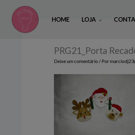
Ir
para
HOME
LOJA
CONTA
o
conteúdo
PRG21_Porta Recados
Deixe um comentário
/ Por
marciodj2