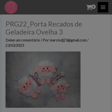
Ir
para
o
PRG22_Porta Recados de
conteúdo
Geladeira Ovelha 3
Deixe um comentário
/ Por
marciodj23@gmail.com
/
23/03/2023