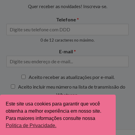
Quer receber as novidades! Inscreva-se.
Telefone
*
0 de 12 caracteres no máximo.
E-mail
*
C
Aceito receber as atualizações por e-mail.
a
Aceito incluir meu número na lista de transmissão do
i
x
Whatsapp.
a
Este site usa cookies para garantir que você
s
Inscrever-se
obtenha a melhor experiência em nosso site.
d
e
Para maiores informações consulte nossa
s
Politica de Privacidade.
e