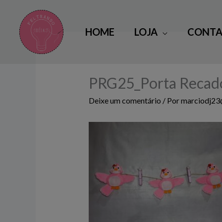
Ir
para
HOME
LOJA
CONTA
o
conteúdo
PRG25_Porta Recado
Deixe um comentário
/ Por
marciodj2