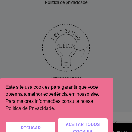
Política de privacidade
Feltrando Idéias
Este site usa cookies para garantir que você
obtenha a melhor experiência em nosso site.
Para maiores informações consulte nossa
Politica de Privacidade.
Copyright © 2026 mtfeltrandoideias.com.br. Powered by
ACEITAR TODOS
RECUSAR
mtfeltrandoideias.com.br
Esta é uma loja de demonstração para fins de teste - As compras
COOKIES