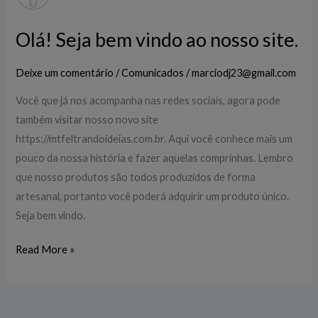
Seja
bem
Olá! Seja bem vindo ao nosso site.
vindo
ao
Deixe um comentário
/
Comunicados
/
marciodj23@gmail.com
nosso
site.
Você que já nos acompanha nas redes sociais, agora pode
também visitar nosso novo site
https://mtfeltrandoideias.com.br. Aqui você conhece mais um
pouco da nossa história e fazer aquelas comprinhas. Lembro
que nosso produtos são todos produzidos de forma
artesanal, portanto você poderá adquirir um produto único.
Seja bem vindo.
Read More »