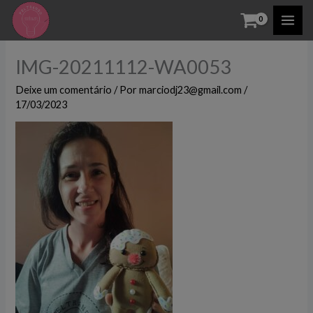
Ir
para
o
IMG-20211112-WA0053
conteúdo
Deixe um comentário
/ Por
marciodj23@gmail.com
/
17/03/2023