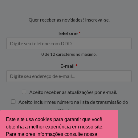
Quer receber as novidades! Inscreva-se.
Telefone
*
0 de 12 caracteres no máximo.
E-mail
*
C
Aceito receber as atualizações por e-mail.
a
Aceito incluir meu número na lista de transmissão do
i
x
Whatsapp.
a
Este site usa cookies para garantir que você
s
Inscrever-se
obtenha a melhor experiência em nosso site.
d
e
Para maiores informações consulte nossa