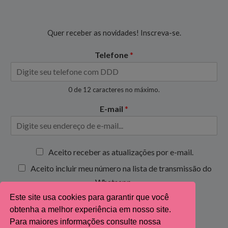
Quer receber as novidades! Inscreva-se.
Telefone
*
0 de 12 caracteres no máximo.
E-mail
*
C
Aceito receber as atualizações por e-mail.
a
Aceito incluir meu número na lista de transmissão do
i
x
Whatsapp.
a
Este site usa cookies para garantir que você
s
Inscrever-se
obtenha a melhor experiência em nosso site.
d
e
Para maiores informações consulte nossa