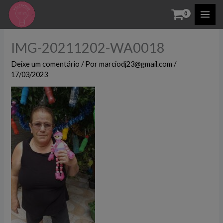
Ir
para
o
IMG-20211202-WA0018
conteúdo
Deixe um comentário
/ Por
marciodj23@gmail.com
/
17/03/2023