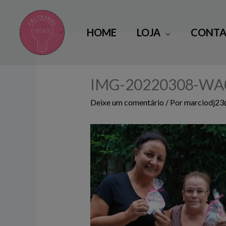
Ir
para
HOME
LOJA
CONTA
o
conteúdo
IMG-20220308-WA
Deixe um comentário
/ Por
marciodj2