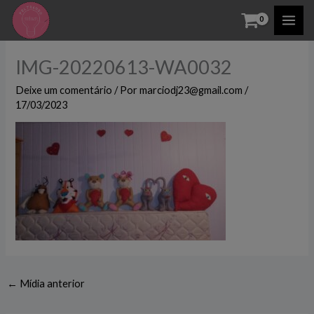
Ir
para
o
IMG-20220613-WA0032
conteúdo
Deixe um comentário
/ Por
marciodj23@gmail.com
/
17/03/2023
←
Mídia anterior