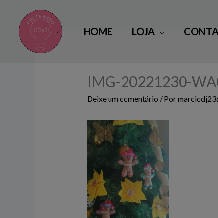
Ir
para
HOME
LOJA
CONTA
o
conteúdo
IMG-20221230-WA
Deixe um comentário
/ Por
marciodj2