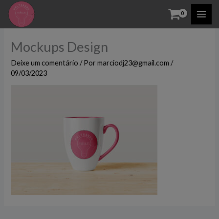
Ir
para
o
Mockups Design
conteúdo
Deixe um comentário
/ Por
marciodj23@gmail.com
/
09/03/2023