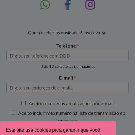
Quer receber as novidades! Inscreva-se.
Telefone
*
0 de 12 caracteres no máximo.
E-mail
*
C
Aceito receber as atualizações por e-mail.
a
Aceito incluir meu número na lista de transmissão do
i
x
Whatsapp.
a
Este site usa cookies para garantir que você
s