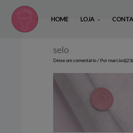
Ir
para
HOME
LOJA
CONTA
o
conteúdo
selo
Deixe um comentário
/ Por
marciodj2